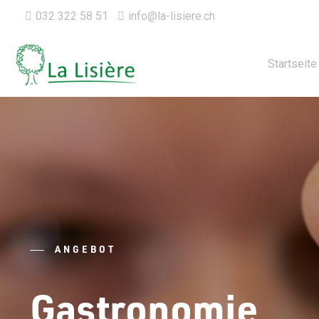
032 322 58 51
info@la-lisiere.ch
Startseite
ANGEBOT
Gastronomie