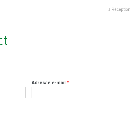
Réception
ct
Adresse e-mail
*